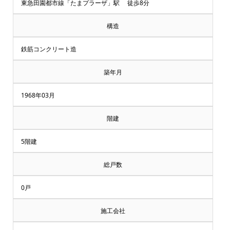
却・
東急田園都市線「たまプラーザ」駅 徒歩8分
買
構造
取
鉄筋コンクリート造
相
築年月
談
1968年03月
受
階建
付
5階建
中
総戸数
♪
0戸
横
施工会社