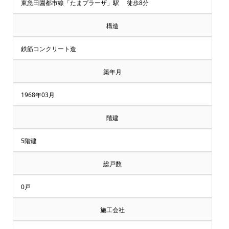
却・
東急田園都市線「たまプラーザ」駅 徒歩8分
買
構造
取
鉄筋コンクリート造
相
築年月
談
1968年03月
受
階建
付
5階建
中
総戸数
♪
0戸
横
施工会社