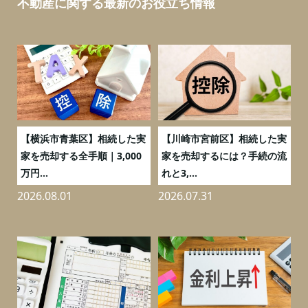
不動産に関する最新のお役立ち情報
務
【横浜市青葉区】相続した実
【川崎市宮前区】相続した実
の
家を売却する全手順｜3,000
家を売却するには？手続の流
万円...
れと3,...
2026.08.01
2026.07.31
2