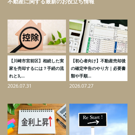
不動産に関する最新のお役立ち情報
の
【川崎市宮前区】相続した実
【初心者向け】不動産売却後
売
家を売却するには？手続の流
の確定申告のやり方｜必要書
れと3,...
類や手順...
2026.07.31
2026.07.27
2