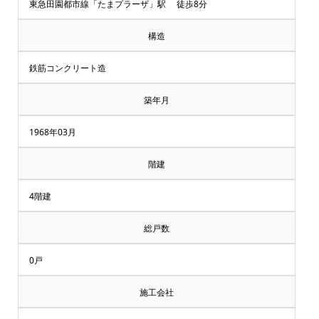
却・
東急田園都市線「たまプラーザ」駅 徒歩8分
買
構造
取
鉄筋コンクリート造
相
築年月
談
1968年03月
受
階建
付
4階建
中
総戸数
♪
0戸
横
施工会社