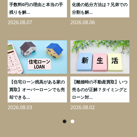
流
手数料0円の理由と本当の手
化後の処分方法は？兄弟での
残りを解...
分割も解...
万
2026.08.07
2026.08.06
2
う
【住宅ローン残高がある家の
【離婚時の不動産買取】いつ
ポ
買取】オーバーローンでも売
売るのが正解？タイミングと
却できる...
ローン対...
2026.08.03
2026.08.02
2