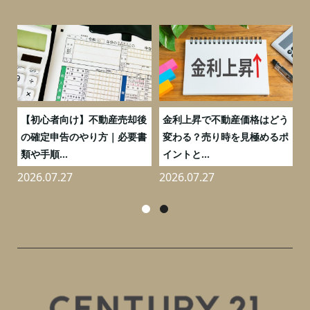
つ
【初心者向け】不動産売却後
金利上昇で不動産価格はどう
と
の確定申告のやり方｜必要書
変わる？売り時を見極めるポ
類や手順...
イントと...
2026.07.27
2026.07.27
2