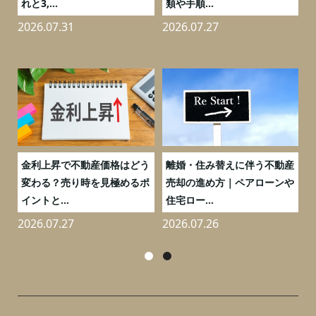
れと3,...
類や手順...
2026.07.31
2026.07.27
2
実
金利上昇で不動産価格はどう
離婚・住み替えに伴う不動産
0
変わる？売り時を見極めるポ
売却の進め方｜ペアローンや
イントと...
住宅ロー...
2026.07.27
2026.07.26
2