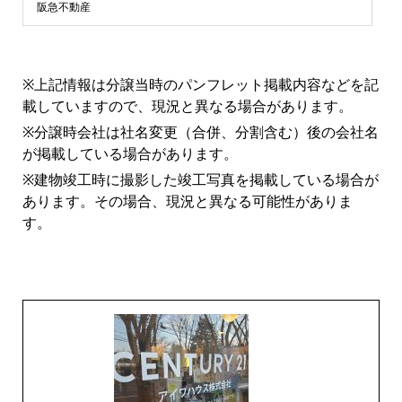
浜
阪急不動産
市
※上記情報は分譲当時のパンフレット掲載内容などを記
青
載していますので、現況と異なる場合があります。
※分譲時会社は社名変更（合併、分割含む）後の会社名
葉
が掲載している場合があります。
※建物竣工時に撮影した竣工写真を掲載している場合が
区
あります。その場合、現況と異なる可能性がありま
す。
マ
ン
シ
ョ