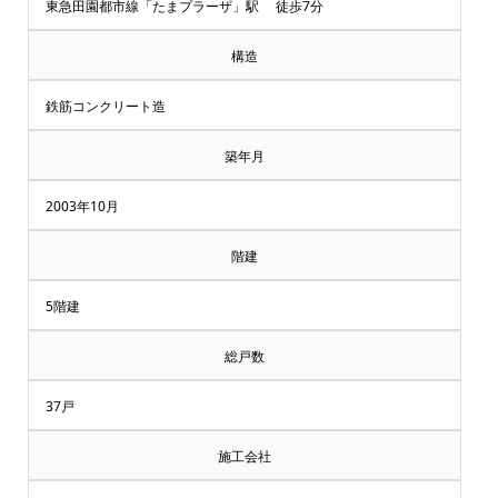
却・
東急田園都市線「たまプラーザ」駅 徒歩7分
買
構造
取
鉄筋コンクリート造
相
築年月
談
2003年10月
受
階建
付
5階建
中
総戸数
♪
37戸
横
施工会社