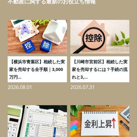
不動産に関する最新のお役立ち情報
務
【横浜市青葉区】相続した実
【川崎市宮前区】相続した実
の
家を売却する全手順｜3,000
家を売却するには？手続の流
万円...
れと3,...
2026.08.01
2026.07.31
2