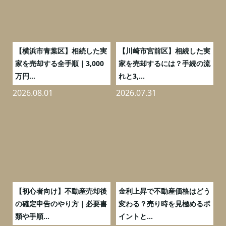
務
【横浜市青葉区】相続した実
【川崎市宮前区】相続した実
の
家を売却する全手順｜3,000
家を売却するには？手続の流
万円...
れと3,...
2026.08.01
2026.07.31
2
つ
【初心者向け】不動産売却後
金利上昇で不動産価格はどう
と
の確定申告のやり方｜必要書
変わる？売り時を見極めるポ
類や手順...
イントと...