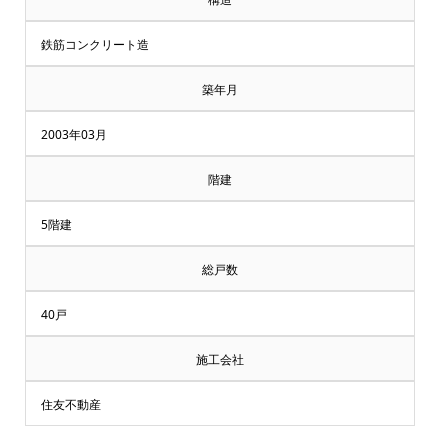
鉄筋コンクリート造
築年月
2003年03月
階建
5階建
総戸数
40戸
施工会社
住友不動産