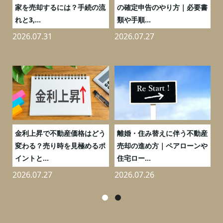
売
家を売却するには？手続の流
の確定申告のやり方｜必要書
れと3,...
類や手順...
2026.07.31
2026.07.27
2
実
金利上昇で不動産価格はどう
離婚・住み替えに伴う不動産
0
変わる？売り時を見極めるポ
売却の進め方｜ペアローンや
イントと...
住宅ロー...
2026.07.27
2026.07.26
2