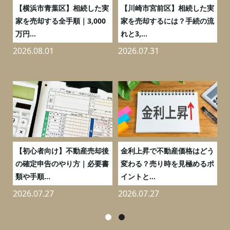
務
【横浜市青葉区】相続した実
【川崎市宮前区】相続した実
の
家を売却する全手順｜3,000
家を売却するには？手続の流
万円...
れと3,...
2026.08.01
2026.07.31
2
つ
【初心者向け】不動産売却後
金利上昇で不動産価格はどう
と
の確定申告のやり方｜必要書
変わる？売り時を見極めるポ
類や手順...
イントと...
2026.07.27
2026.07.27
2