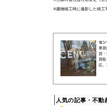
取
※建物竣工時に撮影した竣工
相
談
セン
受
東急
貸・
付
買取
応。
中
♪
人気の記事・不動
マ