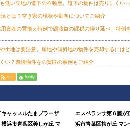
も低い立地の道下の不動産。道下の物件は売りにくい
の状況とは？空き家の現状や動向についてご紹介
事業用資産の買換え特例で譲渡益の課税の繰り延べ。特例
や土地は要注意。崖地や傾斜地の物件を売却するには
くい？階段物件をの買取の事例もご紹介
RSS
feedly
イキャッスルたまプラーザ
エスペランサ第６藤が
｜横浜市青葉区美しが丘 マ
浜市青葉区梅が丘 マン