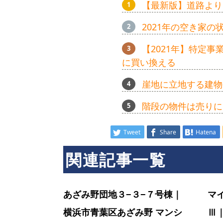
【最新版】道路より
ン
2021年の空き家
【2021年】特定
シ
に買い換える
崖地に立地する建物
ョ
階段の物件は売りに
ン
Tweet
Share
Hatena
関連記事一覧
ラ
あざみ野団地３−３−７号棟｜
マ
イ
横浜市青葉区あざみ野 マンシ
Ⅲ