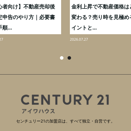
心者向け】不動産売却後
金利上昇で不動産価格は
定申告のやり方｜必要書
変わる？売り時を見極め
順...
イントと...
27
2026.07.27
センチュリー21の加盟店は、すべて独立・自営です。