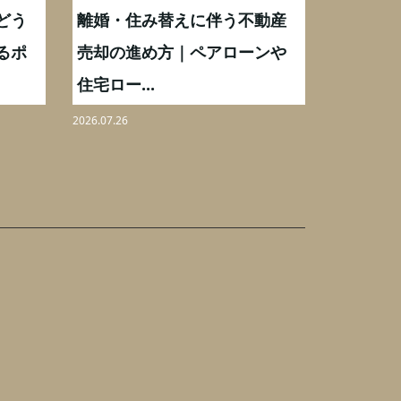
どう
離婚・住み替えに伴う不動産
【相続実
るポ
売却の進め方｜ペアローンや
化後の処
住宅ロー...
分割も解.
2026.07.26
2026.08.06