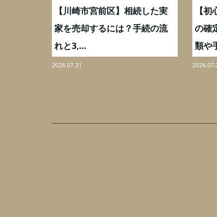
続した実
【川崎市宮前区】相続した実
【初
,000万
家を売却するには？手続の流
の確
れと3,...
類や手
2026.07.31
2026.07.
あ
ざ
み
野