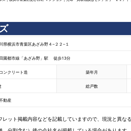
ズ
川県横浜市青葉区あざみ野４−２２−１
田園都市線「あざみ野」駅 徒歩13分
コンクリート造
築年月
建
総戸数
不動産
フレット掲載内容などを記載していますので、現況と異な
併、分割含む）後の会社名が掲載している場合があります