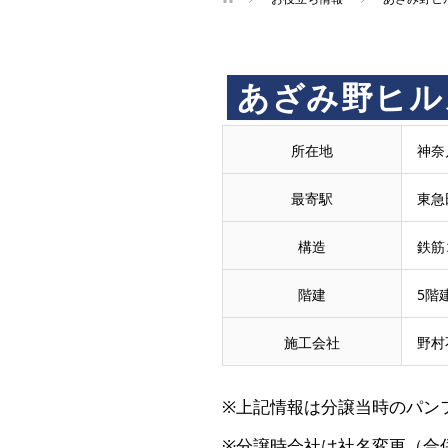
買
あざみ野ヒル
取
所在地
神奈
王
最寄駅
東急
で
構造
鉄筋
階建
5階
売
施工会社
野村
却・
※上記情報は分譲当時のパン
買
※分譲時会社は社名変更（合