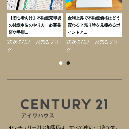
つ
【初心者向け】不動産売却後
金利上昇で不動産価格はどう
と
の確定申告のやり方｜必要書
変わる？売り時を見極めるポ
類や手順...
イントと...
2026.07.27
家売るブロ
2026.07.27
家売るブロ
2
グ
グ
センチュリー21の加盟店は、すべて独立・自営です。