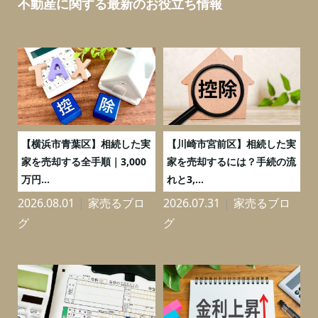
不動産に関する最新のお役立ち情報
務
【横浜市青葉区】相続した実
【川崎市宮前区】相続した実
の
家を売却する全手順｜3,000
家を売却するには？手続の流
万円...
れと3,...
2026.08.01
家売るブロ
2026.07.31
家売るブロ
2
グ
グ