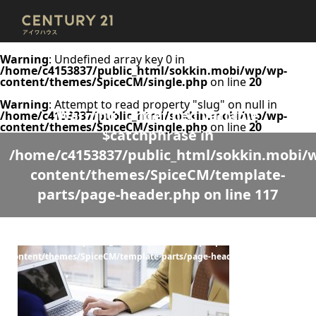
Warning
: Undefined array key 0 in
/home/c4153837/public_html/sokkin.mobi/wp/wp-
content/themes/SpiceCM/single.php
on line
20
Warning
: Attempt to read property "slug" on null in
Warning
: Undefined variable
/home/c4153837/public_html/sokkin.mobi/wp/wp-
content/themes/SpiceCM/single.php
on line
20
$catchphrase in
/home/c4153837/public_html/sokkin.mobi/
content/themes/SpiceCM/template-
parts/page-header.php
on line
117
Warning
: Undefined variable $desc in
/home/c4153837/public_html/sokkin.mobi/wp/wp-
content/themes/SpiceCM/template-parts/page-header.php
on line
118