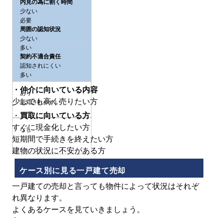
内見の為に割く時間
少ない
必要
周囲の認知状況
少ない
多い
契約不適合責任
認知されにくい
多い
・仲介に向いている内容
あり
少しでも高く売りたい方
認知されやすい
・
買取に向いている方
すぐに現金化したい方
なし
短期間で手続きを終えたい方
建物の状況に不安がある方
ケース別に見る一戸建て売却
一戸建ての売却と言っても物件によって状況はそれぞ
れ異なります。
よくあるケースを見ていきましょう。