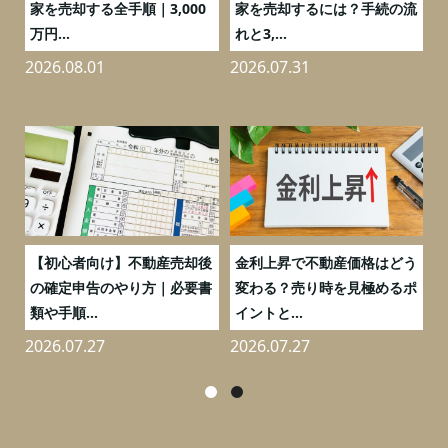
の
家を売却する全手順｜3,000
家を売却するには？手続の流
万円...
れと3,...
2026.08.01
2026.07.31
2
つ
【初心者向け】不動産売却後
金利上昇で不動産価格はどう
と
の確定申告のやり方｜必要書
変わる？売り時を見極めるポ
類や手順...
イントと...
2026.07.27
2026.07.27
2