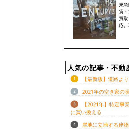
東急
貸・
買取
応。
人気の記事・不動
【最新版】道路より
2021年の空き家
【2021年】特定
に買い換える
崖地に立地する建物