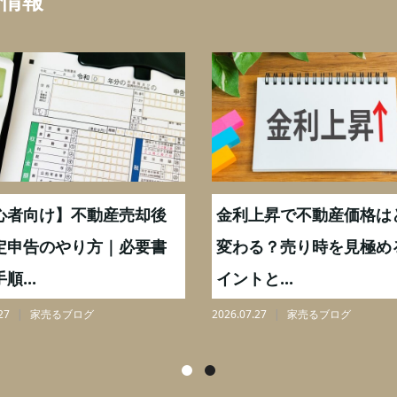
ち情報
心者向け】不動産売却後
金利上昇で不動産価格は
定申告のやり方｜必要書
変わる？売り時を見極め
順...
イントと...
27
家売るブログ
2026.07.27
家売るブログ