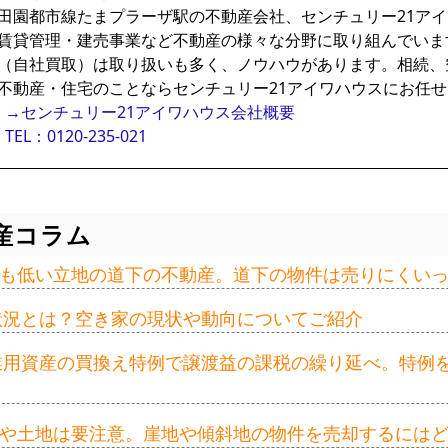
田園都市線たまプラーザ駅の不動産会社、センチュリー21ア
賃貸管理・建売事業など不動産の様々な分野に取り組んでいま
（自社買取）は取り扱いも多く、ノウハウがあります。相続、
不動産・住宅のことならセンチュリー21アイワハウスにお任
→センチュリー21アイワハウス会社概要
TEL：0120-235-021
産コラム
も低い立地の道下の不動産。道下の物件は売りにくい
の状況とは？空き家の現状や動向についてご紹介
事業用資産の買換え特例で譲渡益の課税の繰り延べ。特例
や土地は要注意。崖地や傾斜地の物件を売却するには