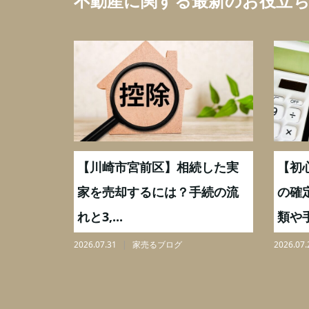
不動産に関する最新のお役立
続した実
【川崎市宮前区】相続した実
【初
,000万
家を売却するには？手続の流
の確
れと3,...
類や手
2026.07.31
家売るブログ
2026.07.