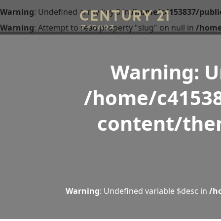
Warning
: Undefined array key 0 in
/home/c4153837/publi
Warning
: Attempt to read property "slug" on null in
/home
Warning
: 
/home/c41538
content/the
Warning
: Undefined variable $desc in
/h