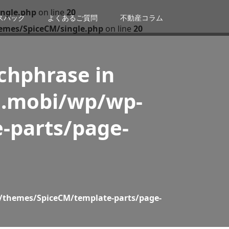
ngle.php
on line
20
スバック
よくあるご質問
不動産コラム
emes/SpiceCM/single.php
on line
20
tchphrase in
n.mobi/wp/wp-
-parts/page-
/themes/SpiceCM/template-parts/page-