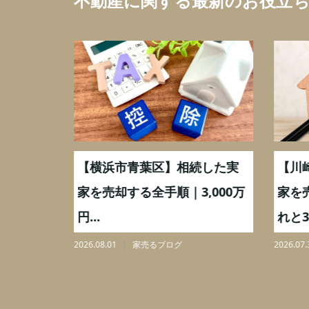
不動産に関する最新のお役立
取】いつ
【横浜市青葉区】相続した実
【川
ミングと
家を売却する全手順｜3,000万
家を
円...
れと3,
2026.08.01
家売るブログ
2026.07.