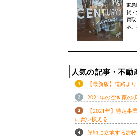
東急
貸・
買取
応。
人気の記事・不動
【最新版】道路より
2021年の空き家
【2021年】特定
に買い換える
崖地に立地する建物