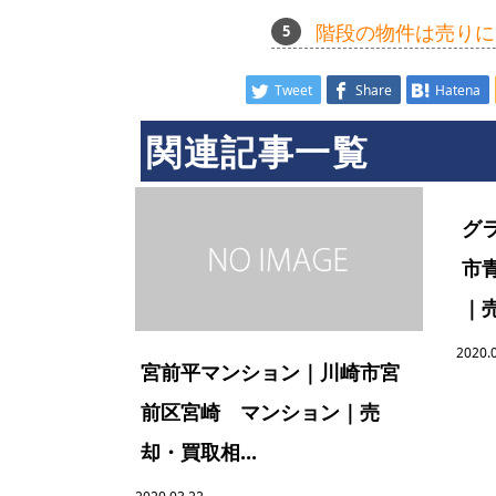
階段の物件は売りに
Tweet
Share
Hatena
関連記事一覧
グ
市
｜売
2020.
宮前平マンション｜川崎市宮
前区宮崎 マンション｜売
却・買取相...