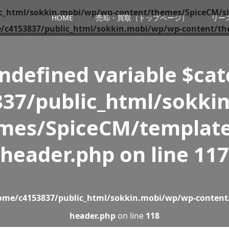
c_html/sokkin.mobi/wp/wp-content/themes/SpiceCM/si
HOME
売却・買取（トップページ）
リー
/c4153837/public_html/sokkin.mobi/wp/wp-content/th
Undefined variable $ca
37/public_html/sokki
mes/SpiceCM/template
header.php
on line
117
ome/c4153837/public_html/sokkin.mobi/wp/wp-content
header.php
on line
118