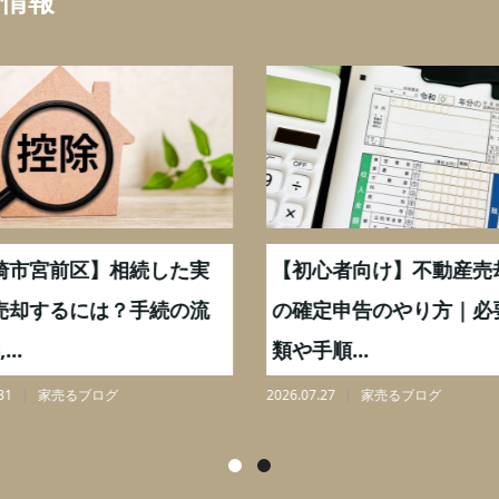
ち情報
崎市宮前区】相続した実
【初心者向け】不動産売
売却するには？手続の流
の確定申告のやり方｜必
...
類や手順...
31
家売るブログ
2026.07.27
家売るブログ