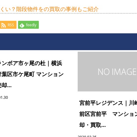
くい？階段物件をの買取の事例もご紹介
RSS
feedly
ランボア市ヶ尾の杜｜横浜
青葉区市ケ尾町 マンション
却...
01.30
宮前平レジデンス｜川
前区宮前平 マンショ
却・買取...