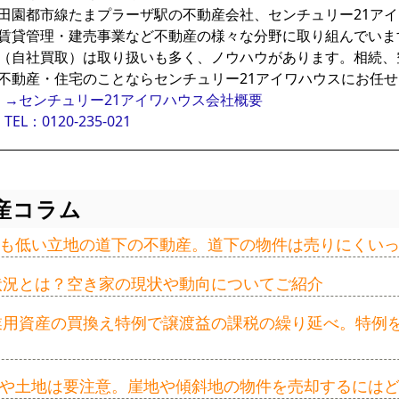
田園都市線たまプラーザ駅の不動産会社、センチュリー21ア
賃貸管理・建売事業など不動産の様々な分野に取り組んでいま
（自社買取）は取り扱いも多く、ノウハウがあります。相続、
不動産・住宅のことならセンチュリー21アイワハウスにお任
→センチュリー21アイワハウス会社概要
TEL：0120-235-021
産コラム
も低い立地の道下の不動産。道下の物件は売りにくい
の状況とは？空き家の現状や動向についてご紹介
事業用資産の買換え特例で譲渡益の課税の繰り延べ。特例
や土地は要注意。崖地や傾斜地の物件を売却するには