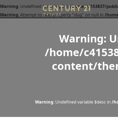
Warning
: Undefined array key 0 in
/home/c4153837/publi
Warning
: Attempt to read property "slug" on null in
/home
Warning
: 
/home/c41538
content/the
Warning
: Undefined variable $desc in
/h