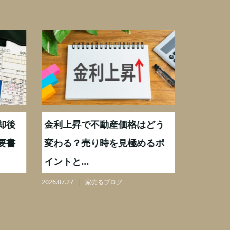
却後
金利上昇で不動産価格はどう
【不動産
要書
変わる？売り時を見極めるポ
手数料0
イントと...
りを解...
2026.07.27
家売るブログ
2026.08.07