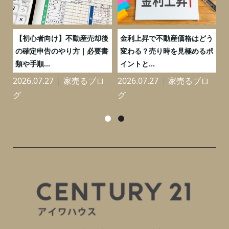
つ
【初心者向け】不動産売却後
金利上昇で不動産価格はどう
と
の確定申告のやり方｜必要書
変わる？売り時を見極めるポ
類や手順...
イントと...
2026.07.27
家売るブロ
2026.07.27
家売るブロ
2
グ
グ