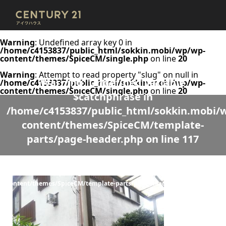
Warning
: Undefined array key 0 in
/home/c4153837/public_html/sokkin.mobi/wp/wp-
content/themes/SpiceCM/single.php
on line
20
Warning
: Attempt to read property "slug" on null in
Warning
: Undefined variable
/home/c4153837/public_html/sokkin.mobi/wp/wp-
content/themes/SpiceCM/single.php
on line
20
$catchphrase in
/home/c4153837/public_html/sokkin.mobi/
content/themes/SpiceCM/template-
parts/page-header.php
on line
117
Warning
: Undefined variable $desc in
/home/c4153837/public_html/sokkin.mobi/wp/wp-
content/themes/SpiceCM/template-parts/page-header.php
on line
118