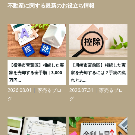
不動産に関する最新のお役立ち情報
務
【横浜市青葉区】相続した実
【川崎市宮前区】相続した実
の
家を売却する全手順｜3,000
家を売却するには？手続の流
万円...
れと3,...
2026.08.01
家売るブロ
2026.07.31
家売るブロ
2
グ
グ