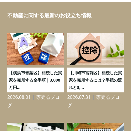
不動産に関する最新のお役立ち情報
務
【横浜市青葉区】相続した実
【川崎市宮前区】相続した実
の
家を売却する全手順｜3,000
家を売却するには？手続の流
万円...
れと3,...
2026.08.01
家売るブロ
2026.07.31
家売るブロ
2
グ
グ