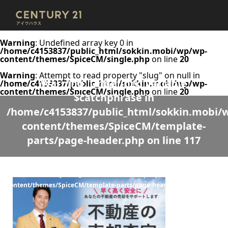
Warning
: Undefined array key 0 in
/home/c4153837/public_html/sokkin.mobi/wp/wp-
content/themes/SpiceCM/single.php
on line
20
Warning
: Attempt to read property "slug" on null in
Warning
: Undefined variable
/home/c4153837/public_html/sokkin.mobi/wp/wp-
content/themes/SpiceCM/single.php
on line
20
$catchphrase in
/home/c4153837/public_html/sokkin.mobi/
content/themes/SpiceCM/template-
parts/page-header.php
on line
117
Warning
: Undefined variable $desc in
/home/c4153837/public_html/sokkin.mobi/wp/wp-
content/themes/SpiceCM/template-parts/page-header.php
on line
118