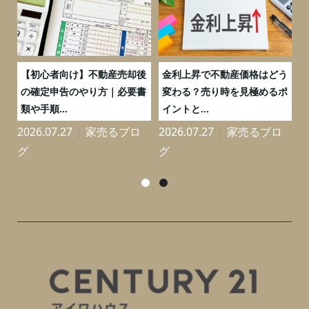
つ
【初心者向け】不動産売却後
金利上昇で不動産価格はどう
と
の確定申告のやり方｜必要書
変わる？売り時を見極めるポ
類や手順...
イントと...
2026.07.27
家売るブロ
2026.07.27
家売るブロ
2
グ
グ