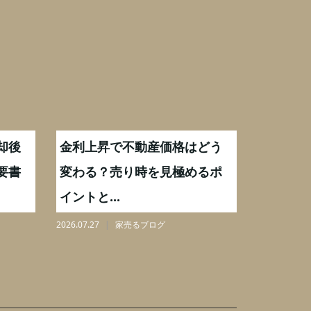
却後
金利上昇で不動産価格はどう
【不動産
要書
変わる？売り時を見極めるポ
手数料0
イントと...
りを解...
2026.07.27
家売るブログ
2026.08.07