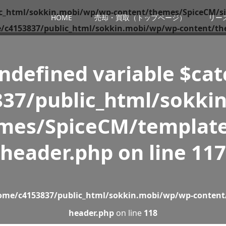
c_html/sokkin.mobi/wp/wp-content/themes/SpiceCM/si
HOME
売却・買取（トップページ）
リー
/c4153837/public_html/sokkin.mobi/wp/wp-content/th
Undefined variable $ca
37/public_html/sokki
mes/SpiceCM/template
header.php
on line
117
ome/c4153837/public_html/sokkin.mobi/wp/wp-content
header.php
on line
118