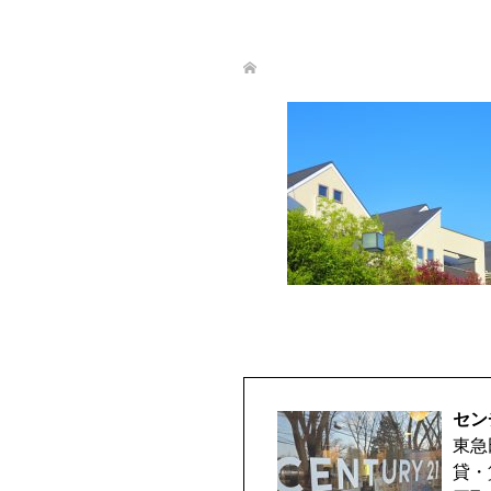
セン
東急
貸・