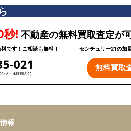
ら
0秒!
不動産の無料買取査定が
無料です！ご相談も無料！
センチュリー21の加
35-021
無料買取
:00 (火・水曜日除く)
ち情報