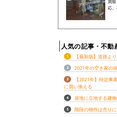
買取
応。
人気の記事・不動
【最新版】道路より
2021年の空き家
【2021年】特定
に買い換える
崖地に立地する建物
階段の物件は売りに