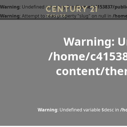
Warning
: Undefined array key 0 in
/home/c4153837/publi
Warning
: Attempt to read property "slug" on null in
/home
Warning
: 
/home/c41538
content/the
Warning
: Undefined variable $desc in
/h