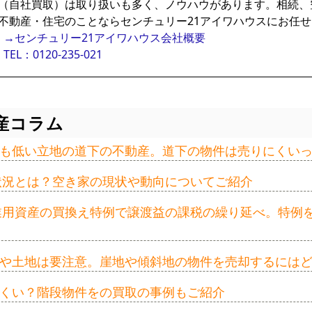
（自社買取）は取り扱いも多く、ノウハウがあります。相続、
不動産・住宅のことならセンチュリー21アイワハウスにお任
→センチュリー21アイワハウス会社概要
TEL：0120-235-021
産コラム
も低い立地の道下の不動産。道下の物件は売りにくい
の状況とは？空き家の現状や動向についてご紹介
事業用資産の買換え特例で譲渡益の課税の繰り延べ。特例
や土地は要注意。崖地や傾斜地の物件を売却するには
くい？階段物件をの買取の事例もご紹介