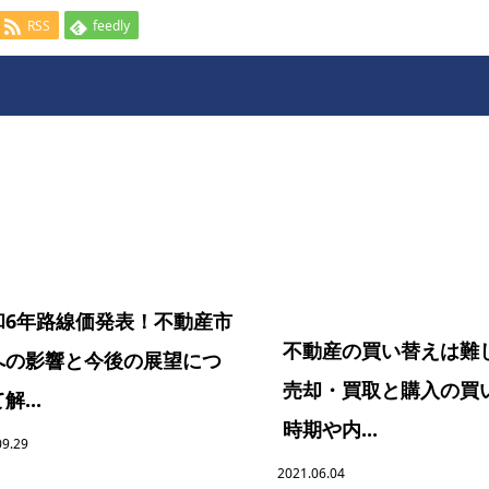
RSS
feedly
和6年路線価発表！不動産市
不動産の買い替えは難
への影響と今後の展望につ
売却・買取と購入の買
解...
時期や内...
09.29
2021.06.04