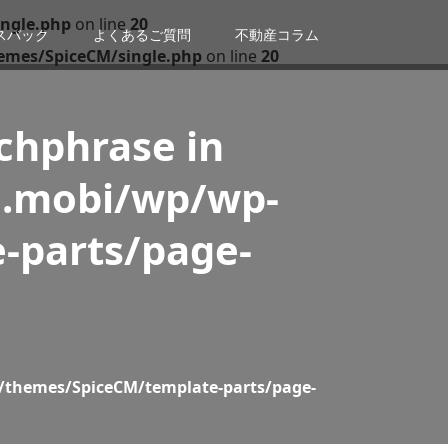
ngle.php
on line
20
スバック
よくあるご質問
不動産コラム
emes/SpiceCM/single.php
on line
20
tchphrase in
n.mobi/wp/wp-
-parts/page-
/themes/SpiceCM/template-parts/page-