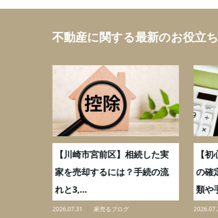
不動産に関する最新のお役立
続した実
【川崎市宮前区】相続した実
【初
,000万
家を売却するには？手続の流
の確
れと3,...
類や手
2026.07.31
家売るブログ
2026.07.