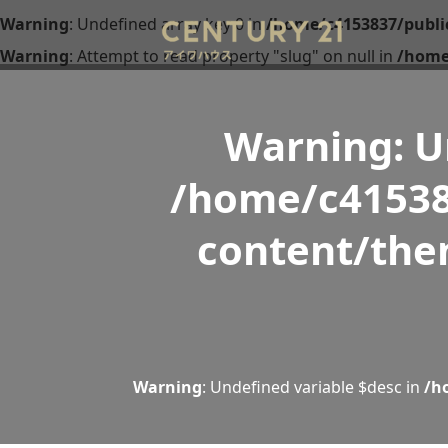
Warning
: Undefined array key 0 in
/home/c4153837/publi
Warning
: Attempt to read property "slug" on null in
/home
Warning
: 
/home/c41538
content/the
Warning
: Undefined variable $desc in
/h