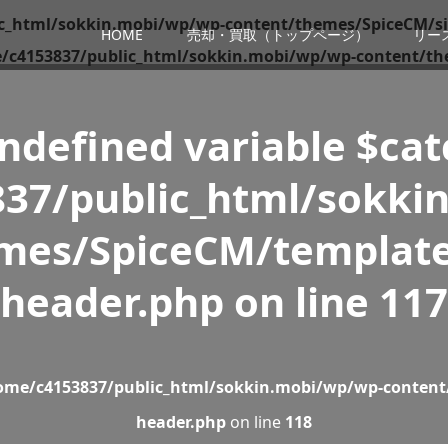
c_html/sokkin.mobi/wp/wp-content/themes/SpiceCM/si
HOME
売却・買取（トップページ）
リー
/c4153837/public_html/sokkin.mobi/wp/wp-content/th
Undefined variable $ca
37/public_html/sokki
mes/SpiceCM/template
header.php
on line
117
ome/c4153837/public_html/sokkin.mobi/wp/wp-content
header.php
on line
118