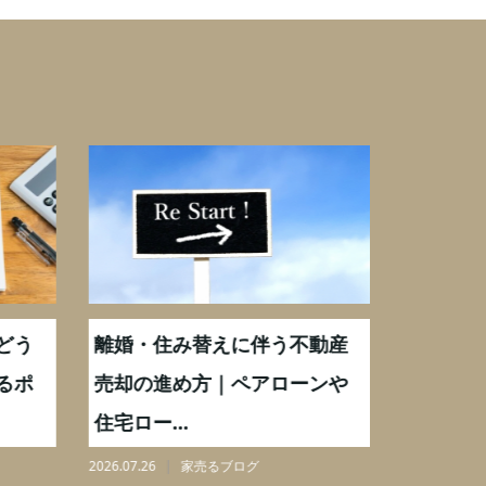
どう
離婚・住み替えに伴う不動産
【相続実
るポ
売却の進め方｜ペアローンや
化後の処
住宅ロー...
分割も解.
2026.07.26
家売るブログ
2026.08.06