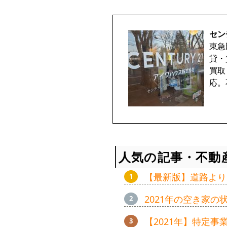
セン
東急
貸・
買取
応。
人気の記事・不動
【最新版】道路より
2021年の空き家
【2021年】特定