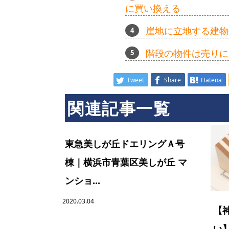
に買い換える
崖地に立地する建物
階段の物件は売りに
Tweet
Share
Hatena
関連記事一覧
東急美しが丘ドエリングＡ号
棟｜横浜市青葉区美しが丘 マ
ンショ...
2020.03.04
【
い