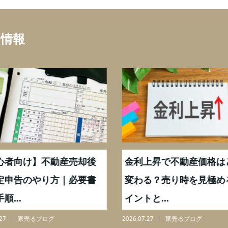
ち情報
心者向け】不動産売却後
金利上昇で不動産価格は
定申告のやり方｜必要書
変わる？売り時を見極め
順...
イントと...
27
家売るブログ
2026.07.27
家売るブログ