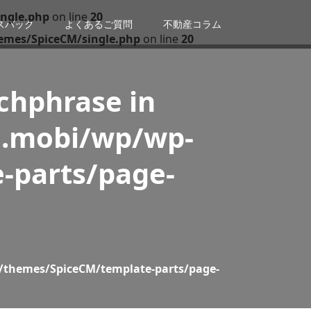
ngle.php
on line
20
スバック
よくあるご質問
不動産コラム
emes/SpiceCM/single.php
on line
20
tchphrase in
n.mobi/wp/wp-
-parts/page-
/themes/SpiceCM/template-parts/page-