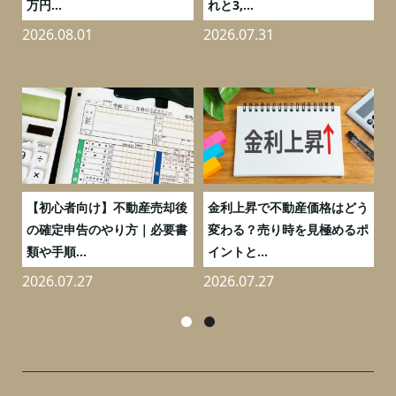
万円...
れと3,...
2026.08.01
2026.07.31
2
つ
【初心者向け】不動産売却後
金利上昇で不動産価格はどう
と
の確定申告のやり方｜必要書
変わる？売り時を見極めるポ
類や手順...
イントと...
2026.07.27
2026.07.27
2