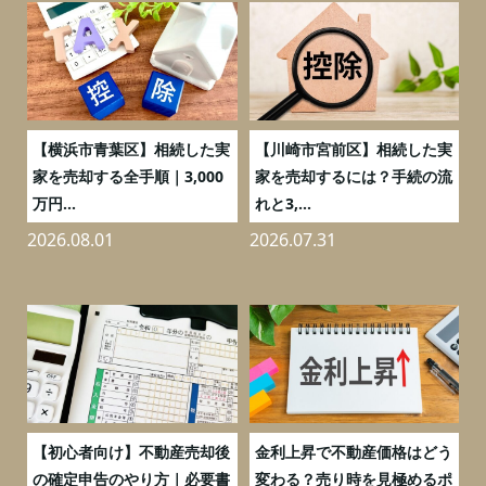
務
【横浜市青葉区】相続した実
【川崎市宮前区】相続した実
の
家を売却する全手順｜3,000
家を売却するには？手続の流
万円...
れと3,...
2026.08.01
2026.07.31
2
つ
【初心者向け】不動産売却後
金利上昇で不動産価格はどう
と
の確定申告のやり方｜必要書
変わる？売り時を見極めるポ