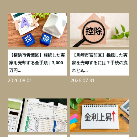
務
【横浜市青葉区】相続した実
【川崎市宮前区】相続した実
の
家を売却する全手順｜3,000
家を売却するには？手続の流
万円...
れと3,...
2026.08.01
2026.07.31
2