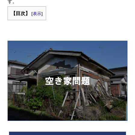
す。
【目次】
[
表示
]