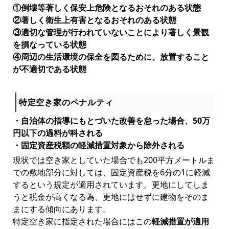
①倒壊等著しく保安上危険となるおそれのある状態
②著しく衛生上有害となるおそれのある状態
③適切な管理が行われていないことにより著しく景観
を損なっている状態
④周辺の生活環境の保全を図るために、放置すること
が不適切である状態
特定空き家のペナルティ
・自治体の指導にもとづいた改善を怠った場合、50万
円以下の過料が科される
・固定資産税額の軽減措置対象から除外される
現状では空き家としていた場合でも200平方メートルま
での敷地部分に対しては、固定資産税を6分の1に軽減
するという規定が適用されています。更地にしてしま
うと税金が高くなる為、更地にはせずに建物をそのま
まにする傾向にあります。
特定空き家に指定された場合にはこの
軽減措置が適用