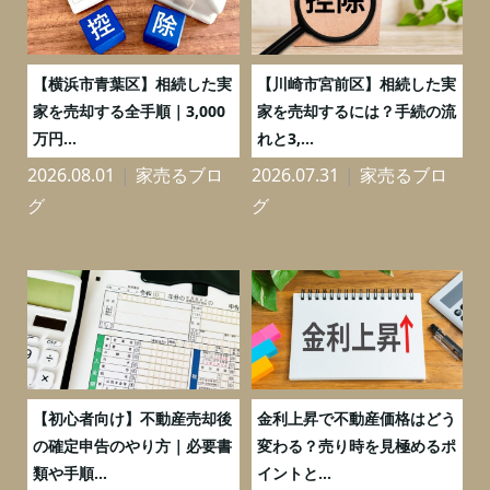
務
【横浜市青葉区】相続した実
【川崎市宮前区】相続した実
の
家を売却する全手順｜3,000
家を売却するには？手続の流
万円...
れと3,...
2026.08.01
家売るブロ
2026.07.31
家売るブロ
2
グ
グ
つ
【初心者向け】不動産売却後
金利上昇で不動産価格はどう
と
の確定申告のやり方｜必要書
変わる？売り時を見極めるポ
類や手順...
イントと...