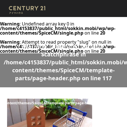
Warning
: Undefined array key 0 in
/home/c4153837/public_html/sokkin.mobi/wp/wp-
content/themes/SpiceCM/single.php
on line
20
Warning
: Attempt to read property "slug" on null in
Warning
: Undefined variable
/home/c4153837/public_html/sokkin.mobi/wp/wp-
content/themes/SpiceCM/single.php
on line
20
$catchphrase in
/home/c4153837/public_html/sokkin.mobi/
content/themes/SpiceCM/template-
parts/page-header.php
on line
117
Warning
: Undefined variable $desc in
/home/c4153837/public_html/sokkin.mobi/wp/wp-
content/themes/SpiceCM/template-parts/page-header.php
on line
118