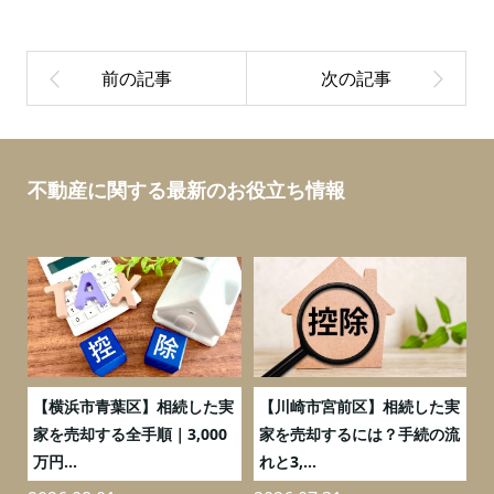
不動産に関する最新のお役立ち情報
務
【横浜市青葉区】相続した実
【川崎市宮前区】相続した実
の
家を売却する全手順｜3,000
家を売却するには？手続の流
万円...
れと3,...