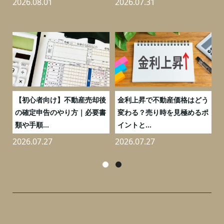
2026.08.01
2026.07.31
2
つ
【初心者向け】不動産売却後
金利上昇で不動産価格はどう
と
の確定申告のやり方｜必要書
変わる？売り時を見極めるポ
類や手順...
イントと...
2026.07.27
2026.07.27
2