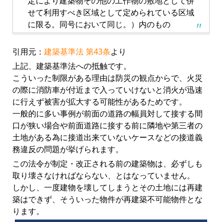
定により建築物その他の工作物の敷地として併
せて利用すべき区域として定められている区域
に限る。同号において同じ。）内のもの
引用元：
建築基準法 第43条
より
上記、建築基準法への抵触です。
こういった制限がある理由は防災の観点からで、火災
の際に消防車が付近まで入っていけないと消火が迅速
に行えず被害が拡大する可能性があるためです。
一般的に多い事例が前面の道路の幅員対して接する間
口が狭い場合や前面道路に接する前に隣地や第三者の
土地がある為に接道出来ていないケースなどの接道義
務違反の問題が挙げられます。
この法令が制定・改正される前の建築物は、必ずしも
取り壊さなければならない、とはなっていません。
しかし、一度建物を壊してしまうとその土地には再建
築はできず、そういった物件が再建築不可能物件とな
ります。