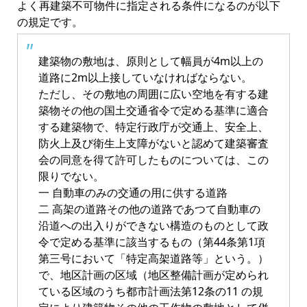
よく再建築不可物件に指定される条件になるのが以下
の規定です。
建築物の敷地は、原則として幅員が4m以上の
道路に2m以上接していなければならない。
ただし、その敷地の周囲に広い空地を有する建
築物その他の国土交通省令で定める基準に適合
する建築物で、特定行政庁が交通上、安全上、
防火上及び衛生上支障がないと認めて建築審査
会の同意を得て許可したものについては、この
限りでない。
一 自動車のみの交通の用に供する道路
二 高架の道路その他の道路であつて自動車の
沿道への出入りができない構造のものとして政
令で定める基準に該当するもの（第44条第1項
第三号において「特定高架道路等」という。）
で、地区計画の区域（地区整備計画が定められ
ている区域のうち都市計画法第12条の11 の規