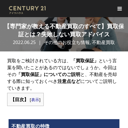
【専門家が教える不動産買取のすべて】買取保
証とは？失敗しない買取アドバイス
2022.06.25
その他のお役立ち情報
,
不動産買取
買取をご検討されている方は、
「買取保証」
という言
葉を聞いたことがあるのではないでしょうか。今回は
その
「買取保証」についてのご説明
と、不動産を売却
する際に知っておくべき
注意点など
についてご説明し
ていきます。
【目次】
[
表示
]
不動産買取の特徴