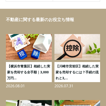
不動産に関する最新のお役立ち情報
務
【横浜市青葉区】相続した実
【川崎市宮前区】相続した実
の
家を売却する全手順｜3,000
家を売却するには？手続の流
万円...
れと3,...
2026.08.01
2026.07.31
2