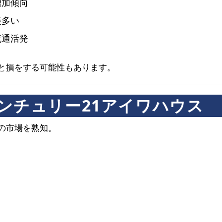
増加傾向
談多い
流通活発
と損をする可能性もあります。
ンチュリー21アイワハウス
の市場を熟知。