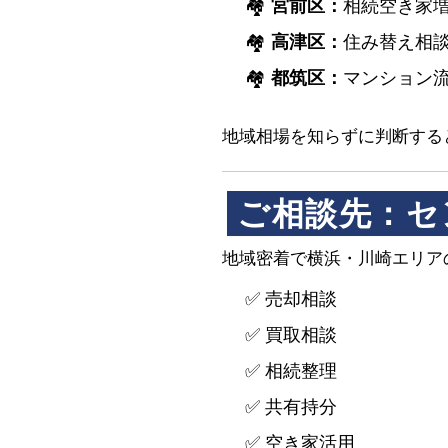
🏘️
宮前区：
相続空き家
🏘️
高津区：
住み替え相
🏘️
都筑区：
マンション
地域相場を知らずに判断する
ご相談先：セ
地域密着で横浜・川崎エリア
✅ 売却相談
✅ 買取相談
✅ 相続整理
✅ 共有持分
✅ 空き家活用