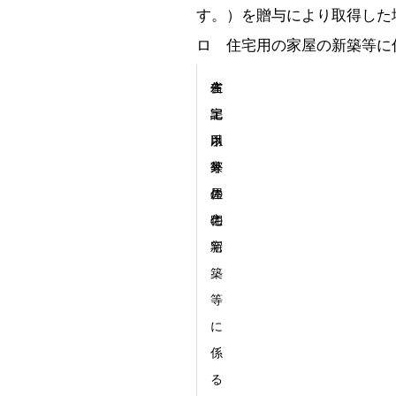
す。）を贈与により取得した
ロ 住宅用の家屋の新築等に
住
省
左
宅
エ
記
用
ネ
以
家
等
外
屋
住
の
の
宅
住
新
宅
築
等
に
係
る