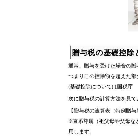
贈与税の基礎控除
通常、贈与を受けた場合の贈与
つまりこの控除額を超えた部
(基礎控除については国税庁
次に贈与税の計算方法を見て
【贈与税の速算表（特例贈与
※直系尊属（祖父母や父母な
用します。