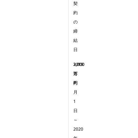
契
約
の
締
結
日
2019
3,000
2,500
年
万
万
4
円
円
月
1
日
～
2020