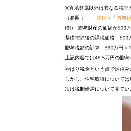
※直系尊属以外は異なる税率
（参照：
国税庁「贈与
(例) 贈与財産の価額が50
基礎控除後の課税価格 500万円
贈与税額の計算 390万円 × 15
上記内容では48.5万円の贈
やはり税金という点で足踏み
しかし、住宅取得については
次は税制優遇について見てい