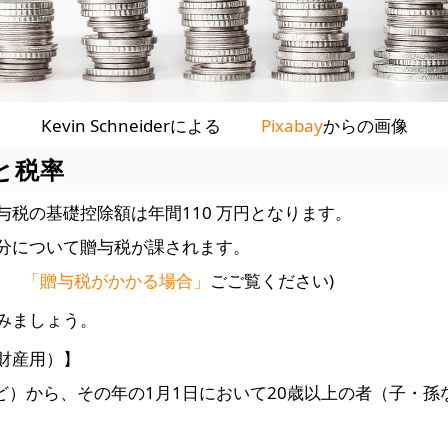
Kevin Schneiderによる
Pixabay
からの画像
と税率
税の基礎控除額は年間110 万円となります。
分について贈与税が課されます。
「贈与税がかかる場合」
ごご覧ください)
みましょう。
財産用）】
ど）から、その年の1月1日において20歳以上の者（子・孫