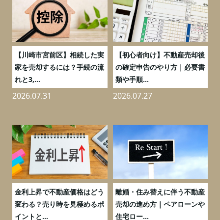
の
【川崎市宮前区】相続した実
【初心者向け】不動産売却後
売
家を売却するには？手続の流
の確定申告のやり方｜必要書
れと3,...
類や手順...
2026.07.31
2026.07.27
2
実
金利上昇で不動産価格はどう
離婚・住み替えに伴う不動産
0
変わる？売り時を見極めるポ
売却の進め方｜ペアローンや
イントと...
住宅ロー...