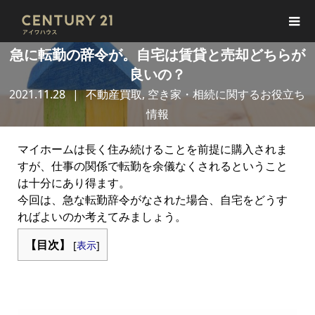
急に転勤の辞令が。自宅は賃貸と売却どちらが
良いの？
2021.11.28
不動産買取
,
空き家・相続に関するお役立ち
情報
マイホームは長く住み続けることを前提に購入されま
すが、仕事の関係で転勤を余儀なくされるということ
は十分にあり得ます。
今回は、急な転勤辞令がなされた場合、自宅をどうす
ればよいのか考えてみましょう。
【目次】
[
表示
]