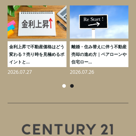
実
金利上昇で不動産価格はどう
離婚・住み替えに伴う不動産
0
変わる？売り時を見極めるポ
売却の進め方｜ペアローンや
イントと...
住宅ロー...
2026.07.27
2026.07.26
2