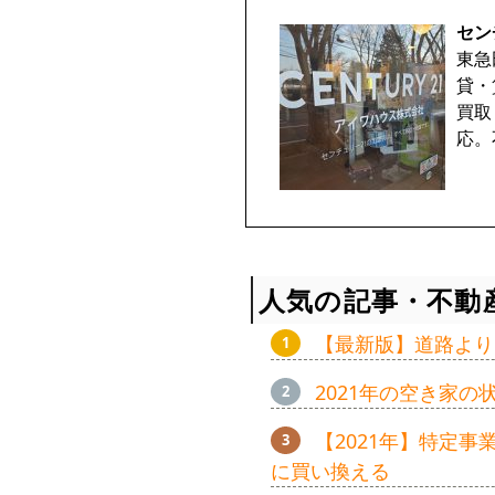
セン
東急
貸・
買取
応。
人気の記事・不動
【最新版】道路より
2021年の空き家
【2021年】特定
に買い換える