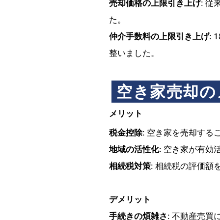
売却価格の上限引き上げ
: 
た。
仲介手数料の上限引き上げ
:
整いました。
空き家売却の
メリット
税金控除
: 空き家を売却す
地域の活性化
: 空き家が有
相続税対策
: 相続税の評価
デメリット
手続きの煩雑さ
: 不動産売