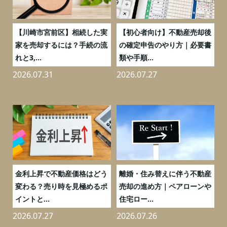
の
【川崎市宮前区】相続した実
【初心者向け】不動産売却後
売
家を売却するには？手続の流
の確定申告のやり方｜必要書
れと3,...
類や手順...
2026.07.31
2026.07.27
2
実
金利上昇で不動産価格はどう
離婚・住み替えに伴う不動産
0
変わる？売り時を見極めるポ
売却の進め方｜ペアローンや
イントと...
住宅ロー...
2026.07.27
2026.07.26
2