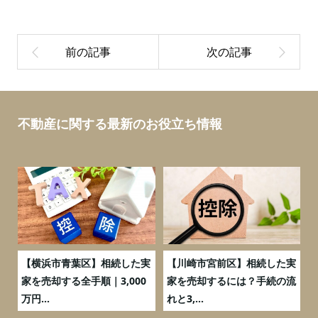
不動産に関する最新のお役立ち情報
務
【横浜市青葉区】相続した実
【川崎市宮前区】相続した実
の
家を売却する全手順｜3,000
家を売却するには？手続の流
万円...
れと3,...