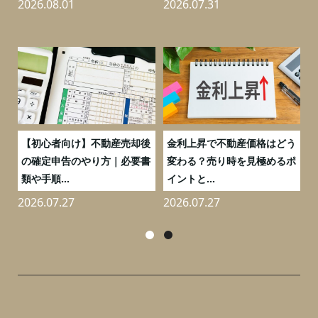
2026.08.01
2026.07.31
2
つ
【初心者向け】不動産売却後
金利上昇で不動産価格はどう
と
の確定申告のやり方｜必要書
変わる？売り時を見極めるポ
類や手順...
イントと...
2026.07.27
2026.07.27
2