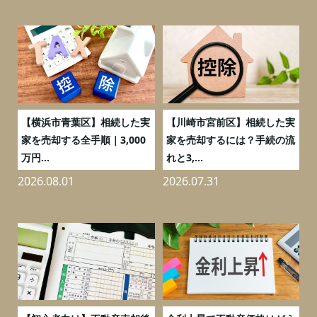
務
【横浜市青葉区】相続した実
【川崎市宮前区】相続した実
の
家を売却する全手順｜3,000
家を売却するには？手続の流
万円...
れと3,...
2026.08.01
2026.07.31
2