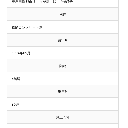
却・
東急田園都市線「市が尾」駅 徒歩7分
買
構造
取
鉄筋コンクリート造
相
築年月
談
1994年09月
受
階建
付
4階建
中
総戸数
♪
30戸
マ
施工会社