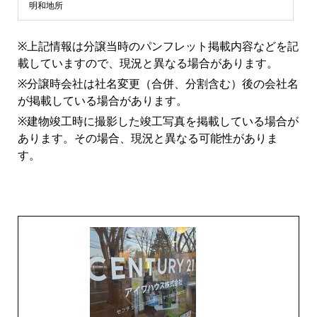
ン
明和地所
シ
※上記情報は分譲当時のパンフレット掲載内容などを記
載していますので、現況と異なる場合があります。
ョ
※分譲時会社は社名変更（合併、分割含む）後の会社名
が掲載している場合があります。
ン
※建物竣工時に撮影した竣工写真を掲載している場合が
あります。その場合、現況と異なる可能性がありま
ラ
す。
イ
ブ
ラ
リ