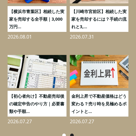
務
【横浜市青葉区】相続した実
【川崎市宮前区】相続した実
の
家を売却する全手順｜3,000
家を売却するには？手続の流
万円...
れと3,...
2026.08.01
2026.07.31
2
つ
【初心者向け】不動産売却後
金利上昇で不動産価格はどう
と
の確定申告のやり方｜必要書
変わる？売り時を見極めるポ
類や手順...
イントと...
2026.07.27
2026.07.27
2