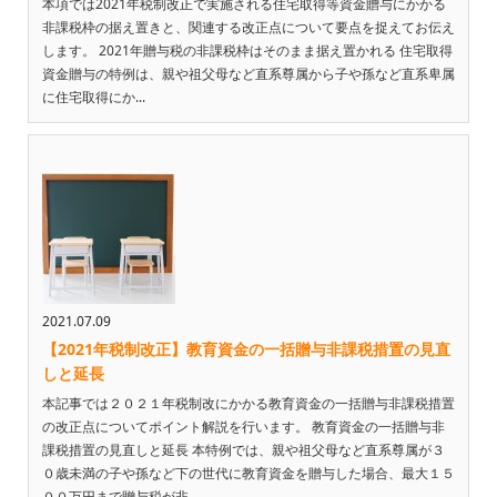
本項では2021年税制改正で実施される住宅取得等資金贈与にかかる
非課税枠の据え置きと、関連する改正点について要点を捉えてお伝え
します。 2021年贈与税の非課税枠はそのまま据え置かれる 住宅取得
資金贈与の特例は、親や祖父母など直系尊属から子や孫など直系卑属
に住宅取得にか...
2021.07.09
【2021年税制改正】教育資金の一括贈与非課税措置の見直
しと延長
本記事では２０２１年税制改にかかる教育資金の一括贈与非課税措置
の改正点についてポイント解説を行います。 教育資金の一括贈与非
課税措置の見直しと延長 本特例では、親や祖父母など直系尊属が３
０歳未満の子や孫など下の世代に教育資金を贈与した場合、最大１５
００万円まで贈与税が非...