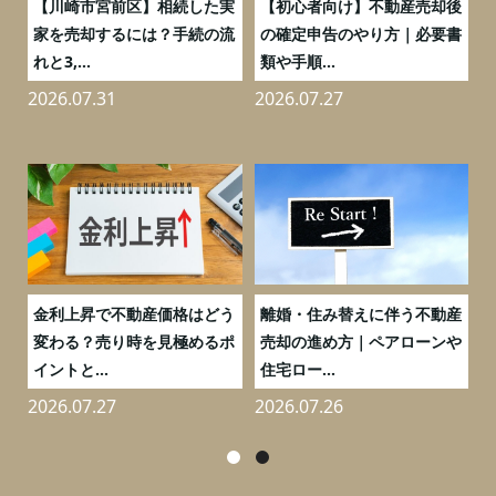
の
【川崎市宮前区】相続した実
【初心者向け】不動産売却後
売
家を売却するには？手続の流
の確定申告のやり方｜必要書
れと3,...
類や手順...
2026.07.31
2026.07.27
2
実
金利上昇で不動産価格はどう
離婚・住み替えに伴う不動産
0
変わる？売り時を見極めるポ
売却の進め方｜ペアローンや
イントと...
住宅ロー...
2026.07.27
2026.07.26
2