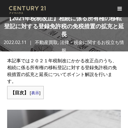
【2021年税制改正】相続に係る所有権の移転
登記に対する登録免許税の免税措置の拡充と延
長
2022.02.11
不動産買取
,
法律・税金に関するお役立ち情
報
本記事では２０２１年税制改にかかる改正点のうち、
相続に係る所有権の移転登記に対する登録免許税の免
税措置の拡充と延長についてポイント解説を行いま
す。
【目次】
[
表示
]