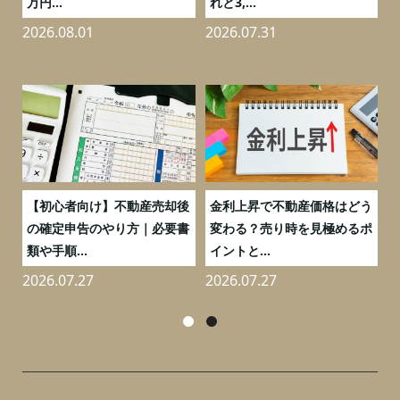
万円...
れと3,...
2026.08.01
2026.07.31
2
つ
【初心者向け】不動産売却後
金利上昇で不動産価格はどう
と
の確定申告のやり方｜必要書
変わる？売り時を見極めるポ
類や手順...
イントと...
2026.07.27
2026.07.27
2