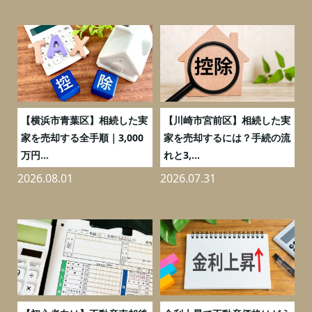
務
【横浜市青葉区】相続した実
【川崎市宮前区】相続した実
の
家を売却する全手順｜3,000
家を売却するには？手続の流
万円...
れと3,...
2026.08.01
2026.07.31
2