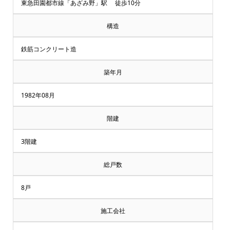
却・
東急田園都市線「あざみ野」駅 徒歩10分
買
構造
取
鉄筋コンクリート造
相
築年月
談
1982年08月
受
階建
付
3階建
中
総戸数
♪
8戸
マ
施工会社