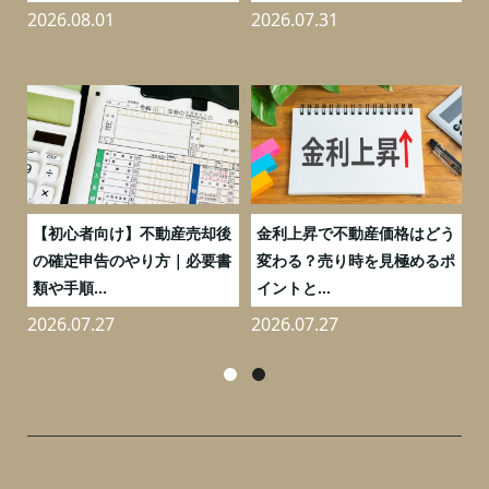
2026.08.01
2026.07.31
2
つ
【初心者向け】不動産売却後
金利上昇で不動産価格はどう
と
の確定申告のやり方｜必要書
変わる？売り時を見極めるポ
類や手順...
イントと...
2026.07.27
2026.07.27
2