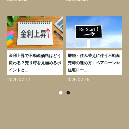
実
金利上昇で不動産価格はどう
離婚・住み替えに伴う不動産
0
変わる？売り時を見極めるポ
売却の進め方｜ペアローンや
イントと...
住宅ロー...
2026.07.27
2026.07.26
2