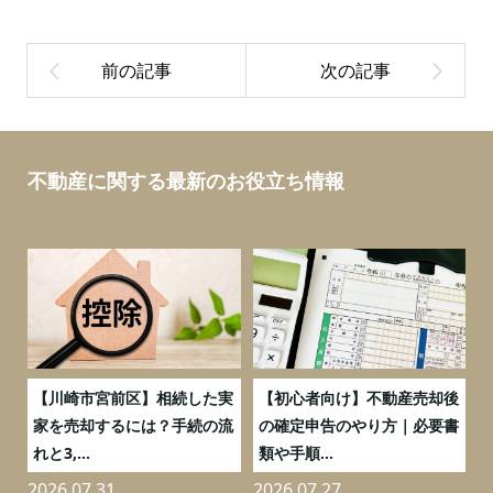
不動産に関する最新のお役立ち情報
の
【川崎市宮前区】相続した実
【初心者向け】不動産売却後
売
家を売却するには？手続の流
の確定申告のやり方｜必要書
れと3,...
類や手順...
2026.07.31
2026.07.27
2