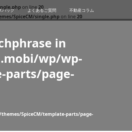
ngle.php
on line
20
スバック
よくあるご質問
不動産コラム
emes/SpiceCM/single.php
on line
20
tchphrase in
n.mobi/wp/wp-
-parts/page-
/themes/SpiceCM/template-parts/page-