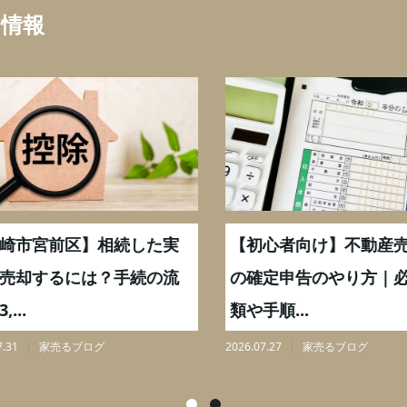
ち情報
崎市宮前区】相続した実
【初心者向け】不動産売
売却するには？手続の流
の確定申告のやり方｜必
...
類や手順...
31
家売るブログ
2026.07.27
家売るブログ