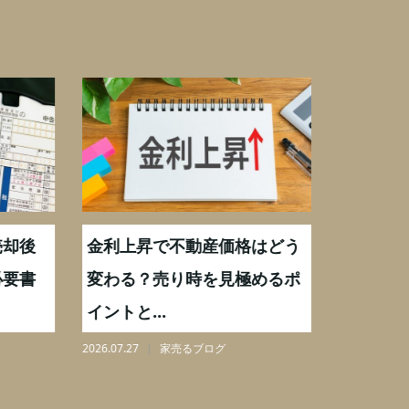
却後
金利上昇で不動産価格はどう
【不動産
要書
変わる？売り時を見極めるポ
手数料0
イントと...
りを解...
2026.07.27
家売るブログ
2026.08.07