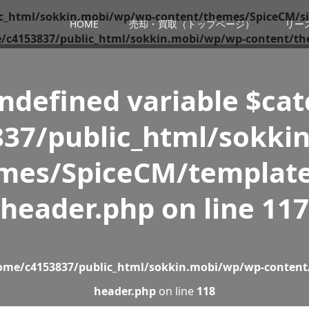
c_html/sokkin.mobi/wp/wp-content/themes/SpiceCM/si
HOME
売却・買取（トップページ）
リー
/c4153837/public_html/sokkin.mobi/wp/wp-content/th
Undefined variable $ca
37/public_html/sokki
mes/SpiceCM/template
header.php
on line
117
ome/c4153837/public_html/sokkin.mobi/wp/wp-content
header.php
on line
118