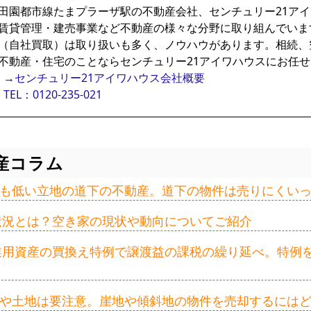
田園都市線たまプラーザ駅の不動産会社、センチュリー21ア
賃貸管理・建売事業など不動産の様々な分野に取り組んでいま
（自社買取）は取り扱いも多く、ノウハウがあります。相続、
不動産・住宅のことならセンチュリー21アイワハウスにお任
→センチュリー21アイワハウス会社概要
TEL：0120-235-021
産コラム
も低い立地の道下の不動産。道下の物件は売りにくい
の状況とは？空き家の現状や動向についてご紹介
事業用資産の買換え特例で譲渡益の課税の繰り延べ。特例
や土地は要注意。崖地や傾斜地の物件を売却するには