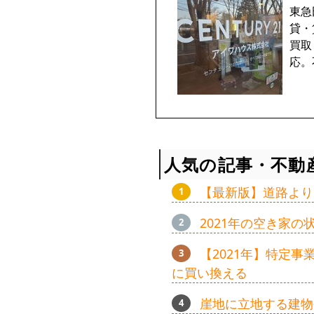
東急
貸・
買取
応。
人気の記事・不動
【最新版】道路より
2021年の空き家
【2021年】特定
に買い換える
崖地に立地する建物