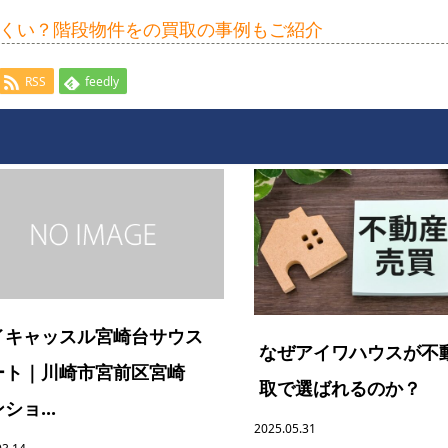
くい？階段物件をの買取の事例もご紹介
RSS
feedly
イキャッスル宮崎台サウス
なぜアイワハウスが不
ート｜川崎市宮前区宮崎
取で選ばれるのか？
ショ...
2025.05.31