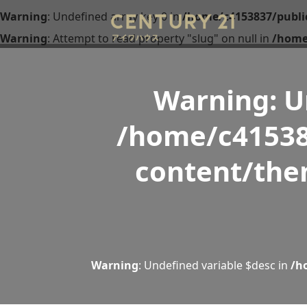
Warning
: Undefined array key 0 in
/home/c4153837/publi
Warning
: Attempt to read property "slug" on null in
/home
Warning
: 
/home/c41538
content/the
Warning
: Undefined variable $desc in
/h