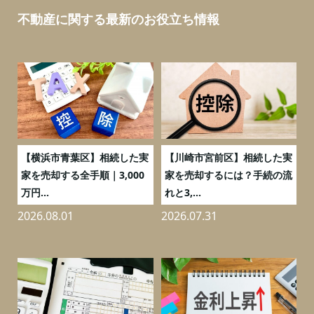
不動産に関する最新のお役立ち情報
務
【横浜市青葉区】相続した実
【川崎市宮前区】相続した実
の
家を売却する全手順｜3,000
家を売却するには？手続の流
万円...
れと3,...
2026.08.01
2026.07.31
2