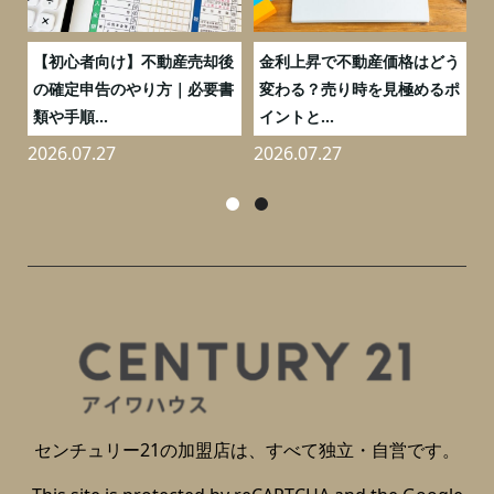
つ
【初心者向け】不動産売却後
金利上昇で不動産価格はどう
と
の確定申告のやり方｜必要書
変わる？売り時を見極めるポ
類や手順...
イントと...
2026.07.27
2026.07.27
2
センチュリー21の加盟店は、すべて独立・自営です。