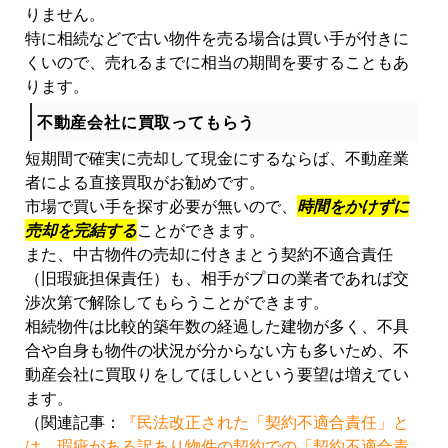
りません。
特に相続などで古い物件を売る場合は買い手が付きに
くいので、売れるまでに相当の期間を要することもあ
ります。
不動産会社に買取ってもらう
短期間で確実に売却して現金にするならば、不動産業
者による直接買取がお勧めです。
市場で買い手を探す必要が無いので、
時間をかけずに
売却を完結する
ことができます。
また、中古物件の売却に付きまとう契約不適合責任
（旧瑕疵担保責任）も、相手がプロの業者であれば交
渉次第で解除してもらうことができます。
相続物件は比較的築年数の経過した建物が多く、不具
合や自身も物件の状況が分からない方も多いため、不
動産会社に買取りをしてほしいという要望は増えてい
ます。
（関連記事：
『民法改正された「契約不適合責任」と
は。瑕疵がある訳あり物件の契約での「契約不適合責