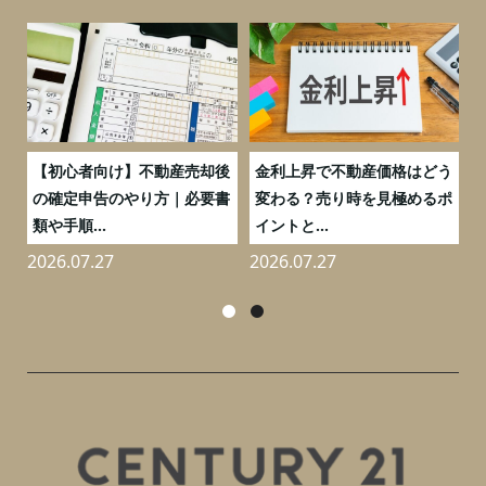
つ
【初心者向け】不動産売却後
金利上昇で不動産価格はどう
と
の確定申告のやり方｜必要書
変わる？売り時を見極めるポ
類や手順...
イントと...
2026.07.27
2026.07.27
2