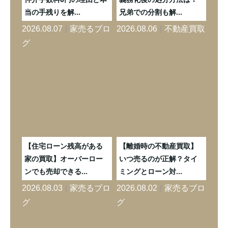
当の手残りを解...
兄弟での分割も解...
｜3,
ブロ
2026.08.07
家売るブロ
2026.08.06
不動産買取
2026
グ
グ
格は
【住宅ローン残高がある
【離婚時の不動産買取】
【
を見
家の買取】オーバーロー
いつ売るのが正解？タイ
却
ンでも売却できる...
ミングとローン対...
｜必
ブロ
2026.08.03
家売るブロ
2026.08.02
家売るブロ
2026
グ
グ
グ