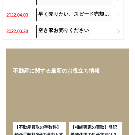
早く売りたい、スピード売却したい方はご相談ください
2022.04.03
空き家お売りください
2022.03.28
不動産に関する最新のお役立ち情報
続し
【不動産買取の手数料】
【相続実家の買取】登記
【
は？
仲介手数料0円の理由と本
義務化後の処分方法は？
た