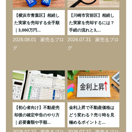
登記
【横浜市青葉区】相続し
【川崎市宮前区】相続し
【
は？
た実家を売却する全手順
た実家を売却するには？
仲介
｜3,000万円...
手続の流れと3,...
当の
買取
2026.08.01
家売るブロ
2026.07.31
家売るブロ
2026
グ
グ
グ
取】
【初心者向け】不動産売
金利上昇で不動産価格は
【
タイ
却後の確定申告のやり方
どう変わる？売り時を見
家
｜必要書類や手順...
極めるポイントと...
ンで
ブロ
2026.07.27
家売るブロ
2026.07.27
家売るブロ
2026