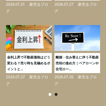
2026.07.31
家売るブロ
2026.07.27
家売るブロ
2
グ
グ
実
金利上昇で不動産価格はどう
離婚・住み替えに伴う不動産
0
変わる？売り時を見極めるポ
売却の進め方｜ペアローンや
イントと...
住宅ロー...
2026.07.27
家売るブロ
2026.07.26
家売るブロ
2
グ
グ