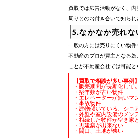
買取では広告活動がなく、内
周りとのお付き合いで知られ
5.なかなか売れ
一般の方には売りにくい物件
不動産のプロが買主となる為
ことが不動産会社では可能と
【買取で相談が多い事例
・販売期間が長期化して
・築年数が古い物件
・エレベーターが無いマ
・事故物件
・建物傾いている、シロ
・外壁や室内設備のメン
・相続した物件が空き家
・再建築が出来ない
・間口、土地が狭い